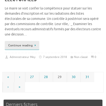
Le maire se voit confier la compétence pour statuer sur les
demandes d’inscription et sur les radiations des listes
électorales de sa commune. Un contrôle à postériori sera opéré
par des commissions de contrôle. Leur rôle, : _ Examiner les
éventuels recours administratifs formés par des électeurs contre
une décision…
Continue reading
Administrateur Mey
7 septembre 2018
Non classé
0
«
‹
27
28
29
30
31
›
»
Derniers fichiers