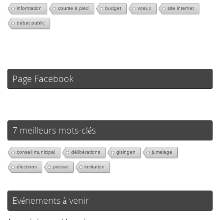
information
course à pied
budget
voeux
site internet
débat public
Page Facebook
7 meilleurs mots-clés
conseil municipal
délibérations
gisingen
jumelage
élections
presse
invitation
Evénements à venir