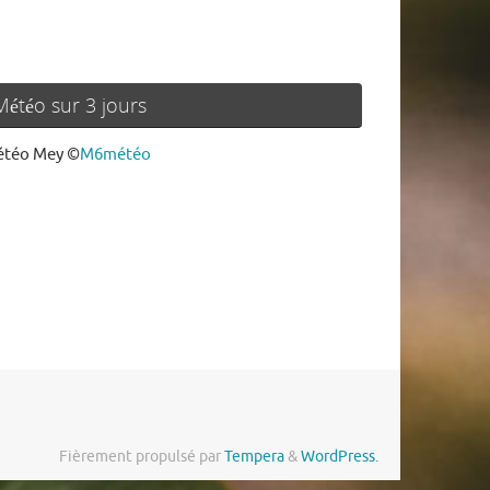
Météo sur 3 jours
téo Mey
©
M6météo
Fièrement propulsé par
Tempera
&
WordPress.