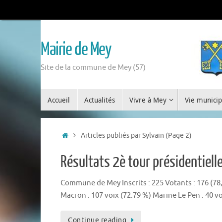
Mairie de Mey
Site de la commune de Mey (57)
Accueil
Actualités
Vivre à Mey
Vie municip
Articles publiés par Sylvain
(Page 2)
Résultats 2è tour présidentiell
Commune de Mey Inscrits : 225 Votants : 176 (78
Macron : 107 voix (72.79 %) Marine Le Pen : 40 voi
Continue reading