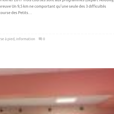
6 février 2017 Trois courses sont aux programmes (départ Nouuilly
preuve Un 9,5 km ne comportant qu’une seule des 3 difficultés
 course des Petits…
se à pied
,
information
0