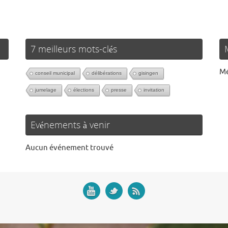
7 meilleurs mots-clés
Mé
conseil municipal
délibérations
gisingen
jumelage
élections
presse
invitation
Evénements à venir
Aucun événement trouvé