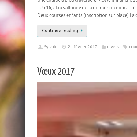
Une course à pied traversera Mey le dimanche 2
: Un 16,2 km vallonné qui a donné son nom à l’é
Deux courses enfants (inscription sur place) La
Continue reading
Sylvain
24 février 2017
divers
cour
Vœux 2017