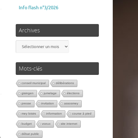
Info flash n°3/2026
Archives
Mots-clés
conseil municipal
délibérations
gisingen
jumelage
élections
presse
invitation
assosmey
mey loisirs
information
course à pied
budget
voeux
site internet
débat public