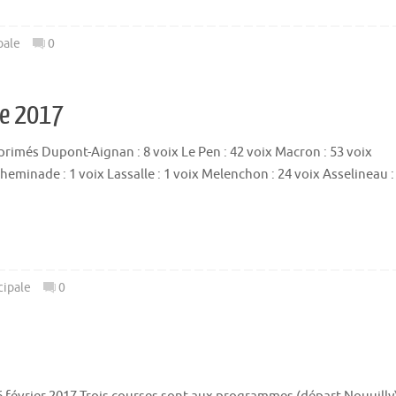
pale
0
le 2017
imés Dupont-Aignan : 8 voix Le Pen : 42 voix Macron : 53 voix
heminade : 1 voix Lassalle : 1 voix Melenchon : 24 voix Asselineau :
cipale
0