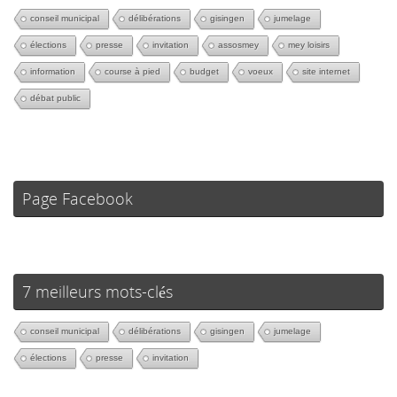
conseil municipal
délibérations
gisingen
jumelage
élections
presse
invitation
assosmey
mey loisirs
information
course à pied
budget
voeux
site internet
débat public
Page Facebook
7 meilleurs mots-clés
conseil municipal
délibérations
gisingen
jumelage
élections
presse
invitation