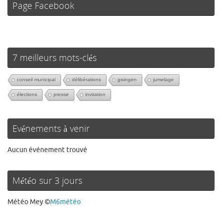
Page Facebook
7 meilleurs mots-clés
conseil municipal
délibérations
gisingen
jumelage
élections
presse
invitation
Evénements à venir
Aucun événement trouvé
Météo sur 3 jours
Météo Mey
©
M6météo