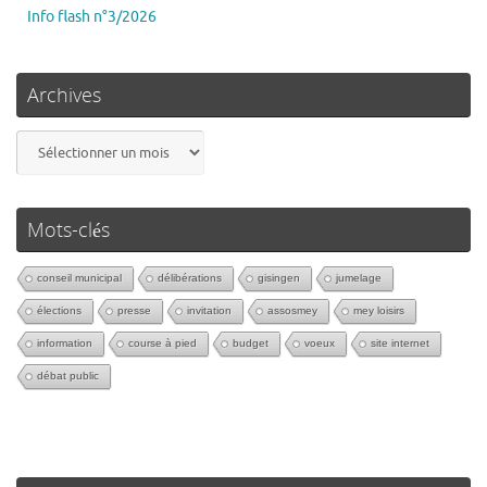
Info flash n°3/2026
Archives
Mots-clés
conseil municipal
délibérations
gisingen
jumelage
élections
presse
invitation
assosmey
mey loisirs
information
course à pied
budget
voeux
site internet
débat public