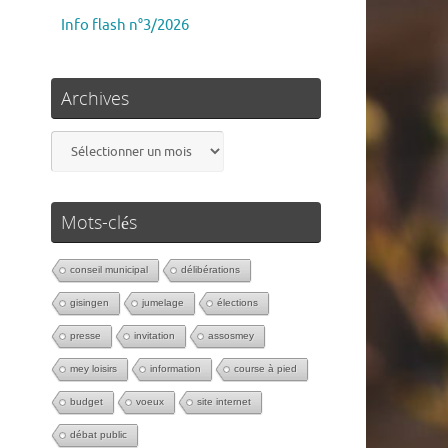
Info flash n°3/2026
Archives
Mots-clés
conseil municipal
délibérations
gisingen
jumelage
élections
presse
invitation
assosmey
mey loisirs
information
course à pied
budget
voeux
site internet
débat public