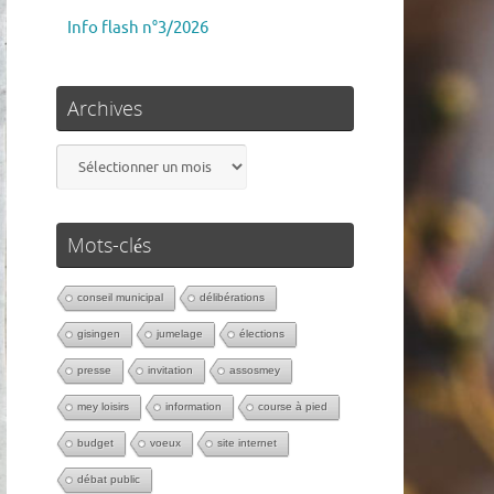
Info flash n°3/2026
Archives
Mots-clés
conseil municipal
délibérations
gisingen
jumelage
élections
presse
invitation
assosmey
mey loisirs
information
course à pied
budget
voeux
site internet
débat public