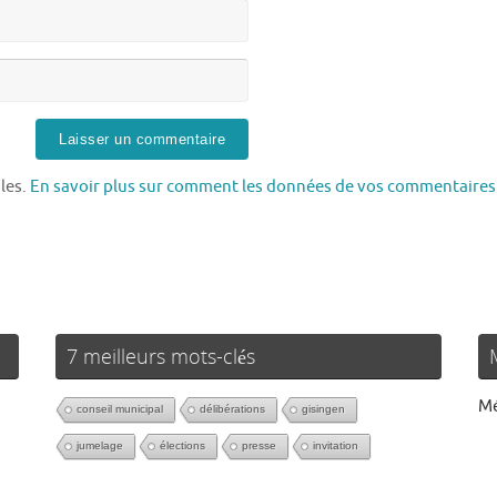
bles.
En savoir plus sur comment les données de vos commentaires
7 meilleurs mots-clés
Mé
conseil municipal
délibérations
gisingen
jumelage
élections
presse
invitation