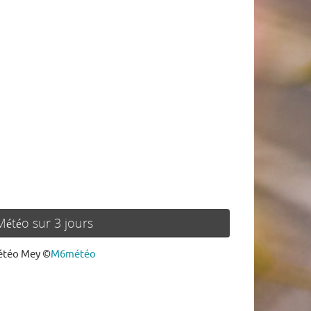
Météo sur 3 jours
téo Mey
©
M6météo