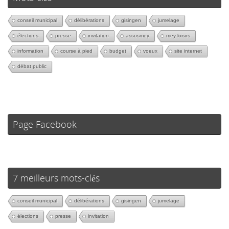
conseil municipal
délibérations
gisingen
jumelage
élections
presse
invitation
assosmey
mey loisirs
information
course à pied
budget
voeux
site internet
débat public
Page Facebook
7 meilleurs mots-clés
conseil municipal
délibérations
gisingen
jumelage
élections
presse
invitation