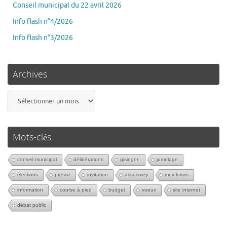
Conseil municipal du 22 avril 2026
Info flash n°4/2026
Info flash n°3/2026
Archives
Mots-clés
conseil municipal
délibérations
gisingen
jumelage
élections
presse
invitation
assosmey
mey loisirs
information
course à pied
budget
voeux
site internet
débat public