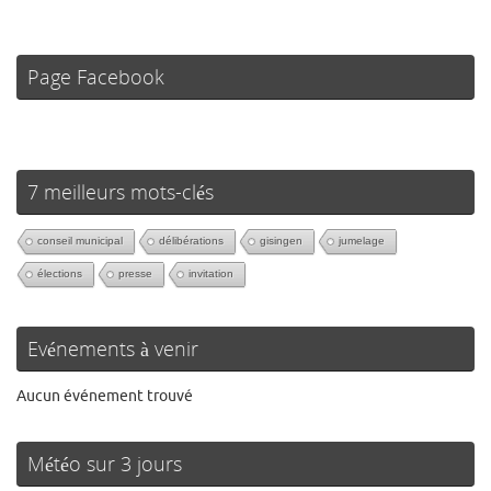
Page Facebook
7 meilleurs mots-clés
conseil municipal
délibérations
gisingen
jumelage
élections
presse
invitation
Evénements à venir
Aucun événement trouvé
Météo sur 3 jours