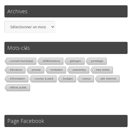
Archives
Mots-clés
conseil municipal
délibérations
gisingen
jumelage
élections
presse
invitation
assosmey
mey loisirs
information
course à pied
budget
voeux
site internet
débat public
Page Facebook