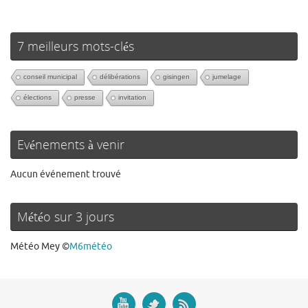
7 meilleurs mots-clés
conseil municipal
délibérations
gisingen
jumelage
élections
presse
invitation
Evénements à venir
Aucun événement trouvé
Météo sur 3 jours
Météo Mey
©
M6météo