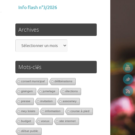
Info flash n°3/2026
Archives
Mots-clés
conseil municipal
délibérations
gisingen
jumelage
élections
presse
invitation
assosmey
mey loisirs
information
course à pied
budget
voeux
site internet
débat public