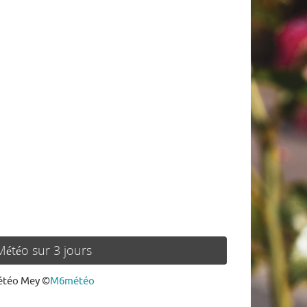
Météo sur 3 jours
téo Mey
©
M6météo