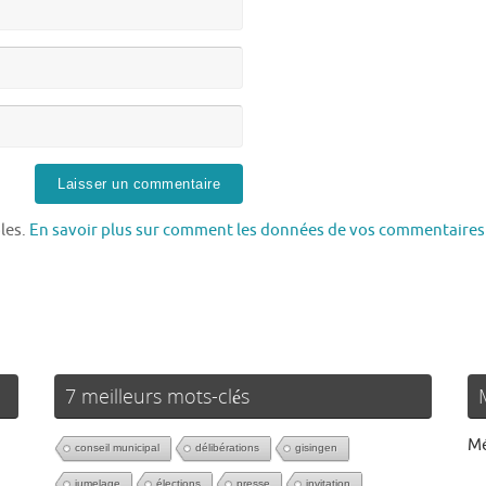
bles.
En savoir plus sur comment les données de vos commentaires
7 meilleurs mots-clés
Mé
conseil municipal
délibérations
gisingen
jumelage
élections
presse
invitation