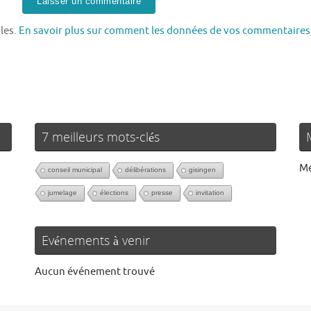
bles.
En savoir plus sur comment les données de vos commentaires
7 meilleurs mots-clés
Mé
conseil municipal
délibérations
gisingen
jumelage
élections
presse
invitation
Evénements à venir
Aucun événement trouvé