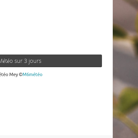
Météo sur 3 jours
téo Mey
©
M6météo