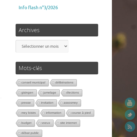
Info flash n°3/2026
Archives
Mots-clés
conseil municipal
délibérations
gisingen
jumelage
élections
presse
invitation
assosmey
mey loisirs
information
course à pied
budget
voeux
site internet
débat public