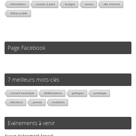
information
course à pied
budget
voeux
site internet
débat public
Page Facebook
7 meilleurs mots-clés
conseil municipal
délibérations
gisingen
jumelage
élections
presse
invitation
Evénements à venir