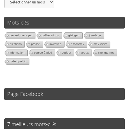
Mots-clés
conseil municipal
délibérations
gisingen
jumelage
élections
presse
invitation
assosmey
mey loisirs
information
course à pied
budget
voeux
site internet
débat public
Page Facebook
7 meilleurs mots-clés