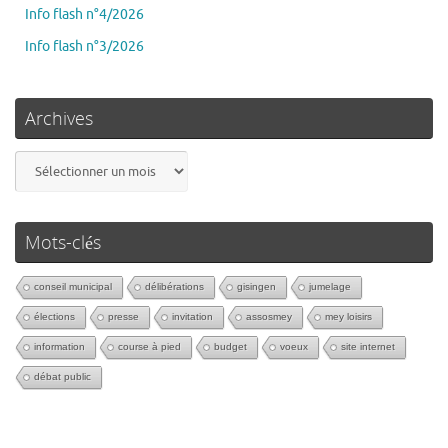
Info flash n°4/2026
Info flash n°3/2026
Archives
Mots-clés
conseil municipal
délibérations
gisingen
jumelage
élections
presse
invitation
assosmey
mey loisirs
information
course à pied
budget
voeux
site internet
débat public