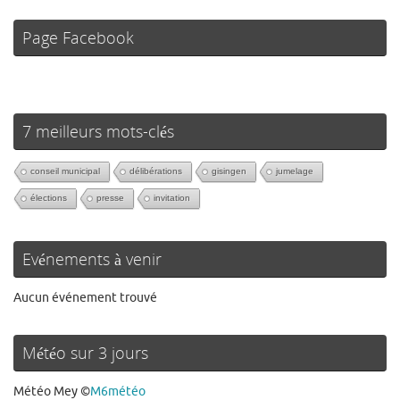
Page Facebook
7 meilleurs mots-clés
conseil municipal
délibérations
gisingen
jumelage
élections
presse
invitation
Evénements à venir
Aucun événement trouvé
Météo sur 3 jours
Météo Mey
©
M6météo