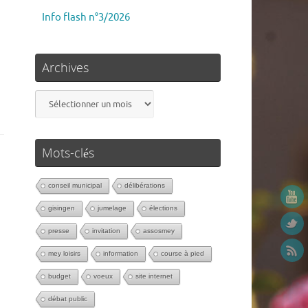
Info flash n°3/2026
Archives
Mots-clés
conseil municipal
délibérations
gisingen
jumelage
élections
presse
invitation
assosmey
mey loisirs
information
course à pied
budget
voeux
site internet
débat public