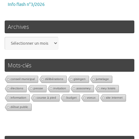
Info flash n°3/2026
Archives
Mots-clés
conseil municipal
délibérations
gisingen
jumelage
élections
presse
invitation
assosmey
mey loisirs
information
course à pied
budget
voeux
site internet
débat public