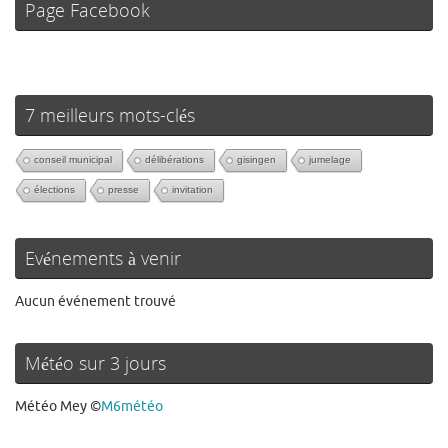
Page Facebook
7 meilleurs mots-clés
conseil municipal
délibérations
gisingen
jumelage
élections
presse
invitation
Evénements à venir
Aucun événement trouvé
Météo sur 3 jours
Météo Mey
©
M6météo