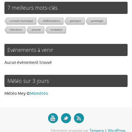
7 meilleurs mots-clés
conseil municipal
délibérations
gisingen
jumelage
élections
presse
invitation
Evénements à venir
Aucun événement trouvé
Météo sur 3 jours
Météo Mey
©
M6météo
Fièrement propulsé par
Tempera
&
WordPress.