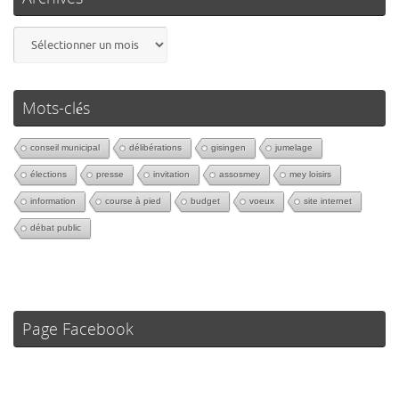
Mots-clés
conseil municipal
délibérations
gisingen
jumelage
élections
presse
invitation
assosmey
mey loisirs
information
course à pied
budget
voeux
site internet
débat public
Page Facebook