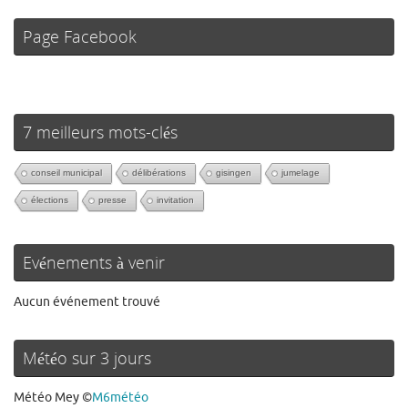
Page Facebook
7 meilleurs mots-clés
conseil municipal
délibérations
gisingen
jumelage
élections
presse
invitation
Evénements à venir
Aucun événement trouvé
Météo sur 3 jours
Météo Mey
©
M6météo