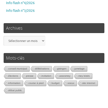
Info flash n°4/2026
Info flash n°3/2026
Archives
Mots-clés
conseil municipal
délibérations
gisingen
jumelage
élections
presse
invitation
assosmey
mey loisirs
information
course à pied
budget
voeux
site internet
débat public